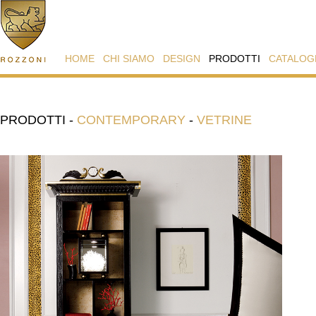
HOME
CHI SIAMO
DESIGN
PRODOTTI
CATALOG
PRODOTTI
-
CONTEMPORARY
-
VETRINE