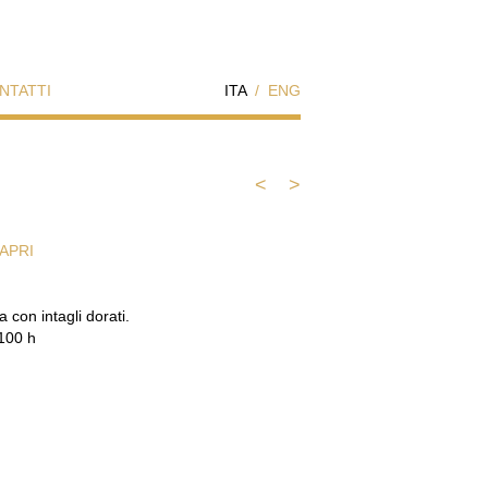
NTATTI
ITA
/
ENG
<
>
APRI
a con intagli dorati.
100 h