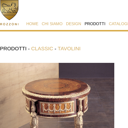
HOME
CHI SIAMO
DESIGN
PRODOTTI
CATALOG
PRODOTTI
-
CLASSIC
-
TAVOLINI