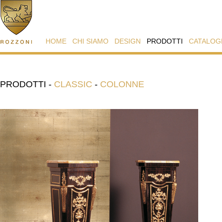
HOME
CHI SIAMO
DESIGN
PRODOTTI
CATALOG
PRODOTTI
-
CLASSIC
-
COLONNE